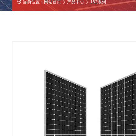
当前位置：
网站首页
产品中心
182系列