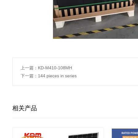
上一篇：KD-M410-108MH
下一篇：144 pieces in series
相关产品