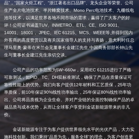
品”，“国家火炬工程”、“浙江著名出口品牌”、龙头企业等荣誉。公司
生产全片电池技术、半片蜂窝技术、Mono Perc电池技术、九栅线电
池等技术，以满足世界各地不同市场的需求，赢得了广大客户的好
评！公司证书涵盖TUV、INMETRO、ETL、CE、ISO 9001、
14001、18001， JPEC、IEC 61215、MCS、WEEE等,并得到国内
外客商的高度赞赏以及有关国家领导人的支持与表扬，意大利时任总
理马里奥·蒙蒂在米兰会见董事长金建江先生,中国商务部部长钟山先
生与董事长金建江先生亲切交谈。
公司产品的功率范围为5W~660w，采用IEC 61215进行了严格
可靠测试，如PID、TC、DH双标准测试，确保了产品在质量保证可
靠性性能上的优势。我们向客户提供12年材料和工艺质保，25年功
率质保，前10年保证90%线性功率输出，25年保证80%线性功率输
出。公司将品质视为企业生命、并对产业链的全面控制确保产品的卓
越品质与成本优势，从而让全球客户享受到金诺新能源带来的非凡
价。
金诺新能源专注于为客户提供世界领先水平的光伏产品，大力实
施科技创新。我们秉持“品质为先，服务全球”的理念，为客户创造更